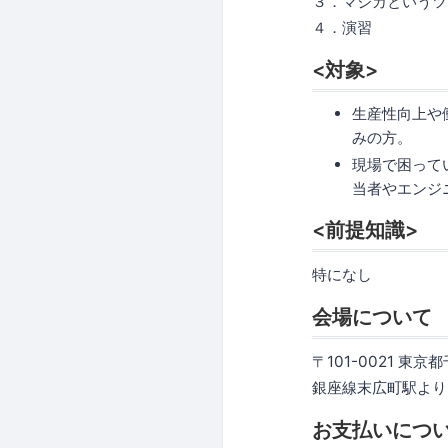
３．マジカというツ
４．演習
<対象>
生産性向上や
みの方。
現場で困って
当者やエンジ
<前提知識>
特になし
会場について
〒101-0021 東
銀座線末広町駅より
お支払いにつ