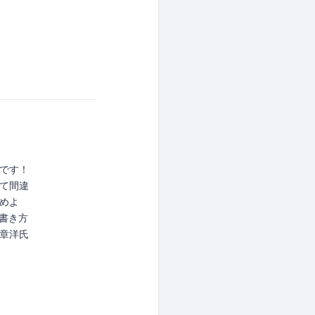
です！
て間違
めよ
L書き方
章洋氏