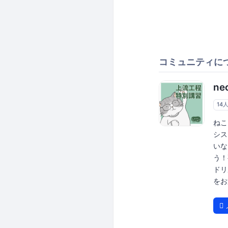
コミュニティに
ne
14
ねこ
シス
いな
う！
ドリ
をお